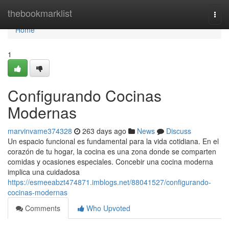
Home
thebookmarklist
Togg
navi
Home
1
Configurando Cocinas
Modernas
marvinvame374328
263 days ago
News
Discuss
Un espacio funcional es fundamental para la vida cotidiana. En el
corazón de tu hogar, la cocina es una zona donde se comparten
comidas y ocasiones especiales. Concebir una cocina moderna
implica una cuidadosa
https://esmeeabzt474871.imblogs.net/88041527/configurando-
cocinas-modernas
Comments
Who Upvoted