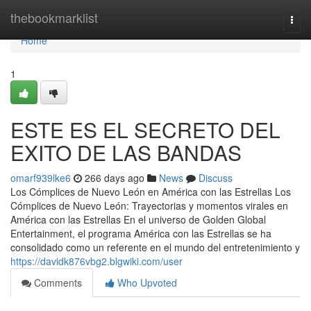
Home
thebookmarklist
Togg
navi
Home
1
ESTE ES EL SECRETO DEL
EXITO DE LAS BANDAS
omarf939lke6
266 days ago
News
Discuss
Los Cómplices de Nuevo León en América con las Estrellas Los
Cómplices de Nuevo León: Trayectorias y momentos virales en
América con las Estrellas En el universo de Golden Global
Entertainment, el programa América con las Estrellas se ha
consolidado como un referente en el mundo del entretenimiento y
https://davidk876vbg2.blgwiki.com/user
Comments
Who Upvoted