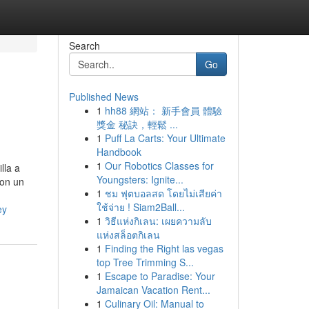
Search
Go
Published News
1
hh88 網站： 新手會員 體驗
獎金 秘訣，輕鬆 ...
1
Puff La Carts: Your Ultimate
Handbook
1
Our Robotics Classes for
lla a
Youngsters: Ignite...
Con un
1
ชม ฟุตบอลสด โดยไม่เสียค่า
ใช้จ่าย ! Siam2Ball...
ey
1
วิธีแห่งกิเลน: เผยความลับ
แห่งสล็อตกิเลน
1
Finding the Right las vegas
top Tree Trimming S...
1
Escape to Paradise: Your
Jamaican Vacation Rent...
1
Culinary Oil: Manual to