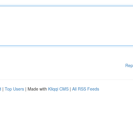
Rep
d
|
Top Users
| Made with
Kliqqi CMS
|
All RSS Feeds