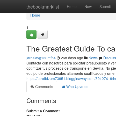
Home
thebookmarklist
Home
New
Submit
Home
1
The Greatest Guide To ca
jaroslavg136mfb4
268 days ago
News
Discuss
Contacta con nosotros para solicitar presupuesto y v
optimizar tus procesos de transporte en Sevilla. No p
equipo de profesionales altamente cualificados y un e
https://tarotbizum73951.blogginaway.com/39127419/ho
Comments
Who Upvoted
Comments
Submit a Comment