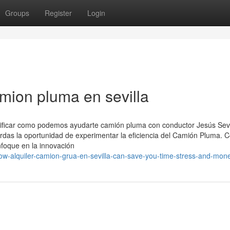
Groups
Register
Login
mion pluma en sevilla
erificar como podemos ayudarte camión pluma con conductor Jesús Sevi
ierdas la oportunidad de experimentar la eficiencia del Camión Pluma. 
nfoque en la innovación
w-alquiler-camion-grua-en-sevilla-can-save-you-time-stress-and-mon