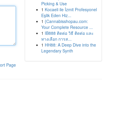
Picking & Use
1
Kocaeli ile İzmit Profesyonel
Eşlik Eden Hiz...
1
{Cannabisshopau.com:
Your Complete Resource ...
1
IB888 ติดต่อ วิธี ติดต่อ และ
ทางเลือก การส...
1
HH88: A Deep Dive into the
Legendary Synth
ort Page