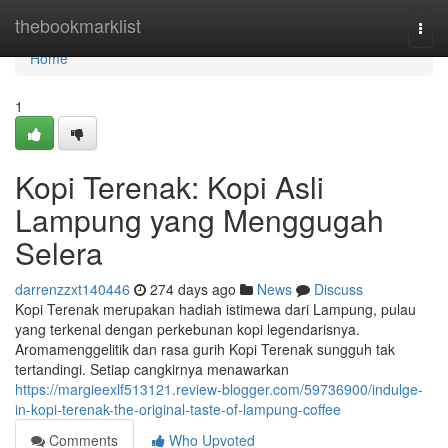
Home
thebookmarklist
Togg
navi
Home
1
Kopi Terenak: Kopi Asli
Lampung yang Menggugah
Selera
darrenzzxt140446
274 days ago
News
Discuss
Kopi Terenak merupakan hadiah istimewa dari Lampung, pulau
yang terkenal dengan perkebunan kopi legendarisnya.
Aromamenggelitik dan rasa gurih Kopi Terenak sungguh tak
tertandingi. Setiap cangkirnya menawarkan
https://margieexlf513121.review-blogger.com/59736900/indulge-
in-kopi-terenak-the-original-taste-of-lampung-coffee
Comments
Who Upvoted