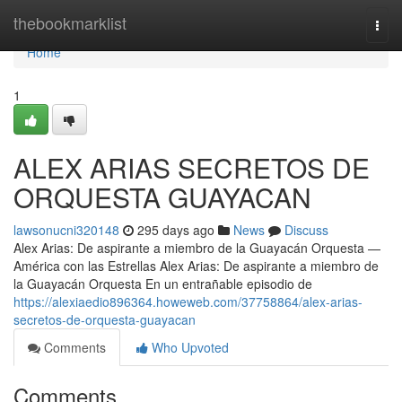
Home
thebookmarklist
Togg
navi
Home
1
ALEX ARIAS SECRETOS DE
ORQUESTA GUAYACAN
lawsonucni320148
295 days ago
News
Discuss
Alex Arias: De aspirante a miembro de la Guayacán Orquesta —
América con las Estrellas Alex Arias: De aspirante a miembro de
la Guayacán Orquesta En un entrañable episodio de
https://alexiaedio896364.howeweb.com/37758864/alex-arias-
secretos-de-orquesta-guayacan
Comments
Who Upvoted
Comments