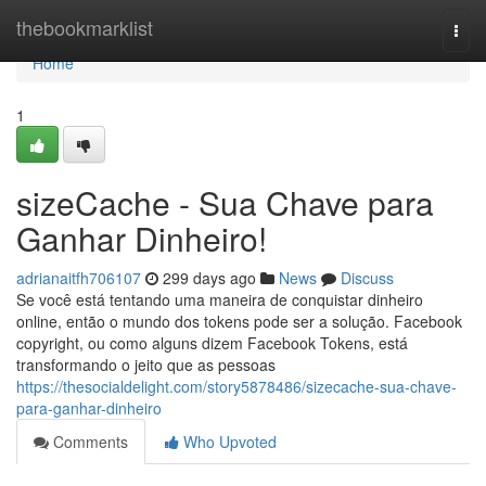
Home
thebookmarklist
Togg
navi
Home
1
sizeCache - Sua Chave para
Ganhar Dinheiro!
adrianaitfh706107
299 days ago
News
Discuss
Se você está tentando uma maneira de conquistar dinheiro
online, então o mundo dos tokens pode ser a solução. Facebook
copyright, ou como alguns dizem Facebook Tokens, está
transformando o jeito que as pessoas
https://thesocialdelight.com/story5878486/sizecache-sua-chave-
para-ganhar-dinheiro
Comments
Who Upvoted