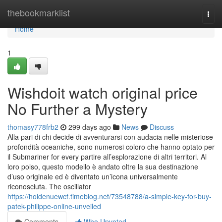
Home
thebookmarklist
Togg
navi
Home
1
Wishdoit watch original price
No Further a Mystery
thomasy778frb2
299 days ago
News
Discuss
Alla pari di chi decide di avventurarsi con audacia nelle misteriose
profondità oceaniche, sono numerosi coloro che hanno optato per
il Submariner for every partire all’esplorazione di altri territori. Al
loro polso, questo modello è andato oltre la sua destinazione
d’uso originale ed è diventato un’icona universalmente
riconosciuta. The oscillator
https://holdenuewcf.timeblog.net/73548788/a-simple-key-for-buy-
patek-philippe-online-unveiled
Comments
Who Upvoted