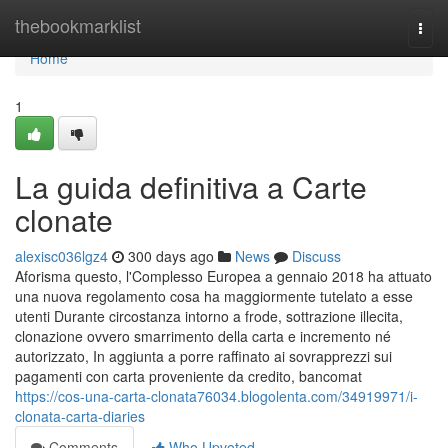
Home
thebookmarklist
Togg
navi
Home
1
La guida definitiva a Carte
clonate
alexisc036lgz4
300 days ago
News
Discuss
Aforisma questo, l'Complesso Europea a gennaio 2018 ha attuato
una nuova regolamento cosa ha maggiormente tutelato a esse
utenti Durante circostanza intorno a frode, sottrazione illecita,
clonazione ovvero smarrimento della carta e incremento né
autorizzato, In aggiunta a porre raffinato ai sovrapprezzi sui
pagamenti con carta proveniente da credito, bancomat
https://cos-una-carta-clonata76034.blogolenta.com/34919971/i-
clonata-carta-diaries
Comments
Who Upvoted