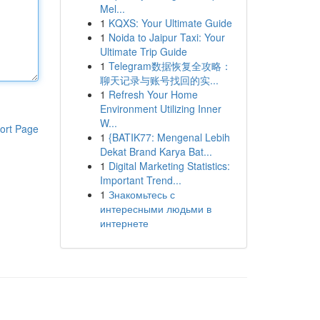
Mel...
1
KQXS: Your Ultimate Guide
1
Noida to Jaipur Taxi: Your
Ultimate Trip Guide
1
Telegram数据恢复全攻略：
聊天记录与账号找回的实...
1
Refresh Your Home
Environment Utilizing Inner
W...
ort Page
1
{BATIK77: Mengenal Lebih
Dekat Brand Karya Bat...
1
Digital Marketing Statistics:
Important Trend...
1
Знакомьтесь с
интересными людьми в
интернете