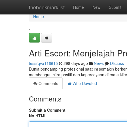
Home
thebookmarklist
Home
New
Submit
Home
1
Arti Escort: Menjelajah Pr
tessrqva116615
298 days ago
News
Discuss
Dunia pendamping profesional saat ini semakin berkem
membangun citra positif dan kepercayaan di mata klien.
Comments
Who Upvoted
Comments
Submit a Comment
No HTML