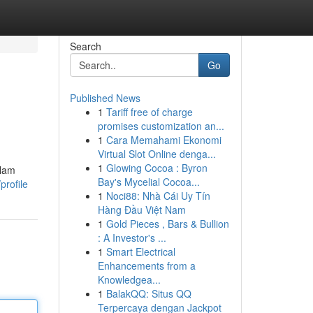
Search
Go
Published News
1
Tariff free of charge
promises customization an...
1
Cara Memahami Ekonomi
Virtual Slot Online denga...
1
Glowing Cocoa : Byron
alam
Bay's Mycelial Cocoa...
profile
1
Noci88: Nhà Cái Uy Tín
Hàng Đầu Việt Nam
1
Gold Pieces , Bars & Bullion
: A Investor's ...
1
Smart Electrical
Enhancements from a
Knowledgea...
1
BalakQQ: Situs QQ
Terpercaya dengan Jackpot