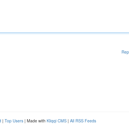
Rep
d
|
Top Users
| Made with
Kliqqi CMS
|
All RSS Feeds