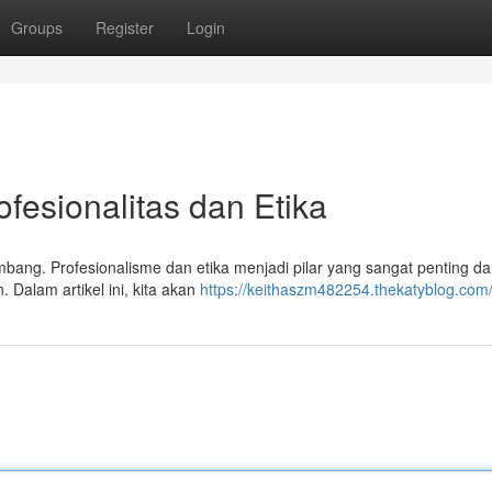
Groups
Register
Login
ofesionalitas dan Etika
bang. Profesionalisme dan etika menjadi pilar yang sangat penting d
 Dalam artikel ini, kita akan
https://keithaszm482254.thekatyblog.com/