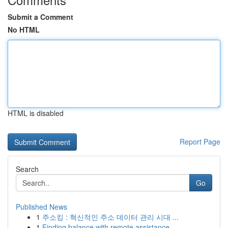
Submit a Comment
No HTML
HTML is disabled
Report Page
Search
Go
Published News
1
주소킹 : 혁신적인 주소 데이터 관리 시대 ...
1
Finding balance with remote assistance