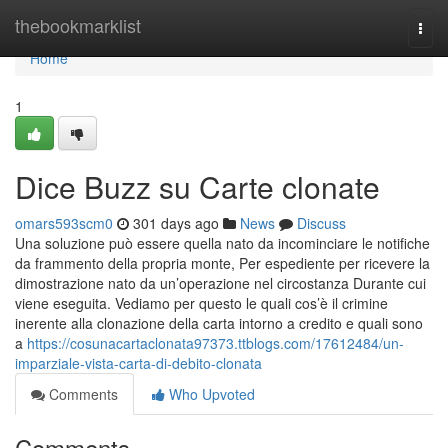
Home
thebookmarklist
Togg
navi
Home
1
Dice Buzz su Carte clonate
omars593scm0
301 days ago
News
Discuss
Una soluzione può essere quella nato da incominciare le notifiche
da frammento della propria monte, Per espediente per ricevere la
dimostrazione nato da un’operazione nel circostanza Durante cui
viene eseguita. Vediamo per questo le quali cos’è il crimine
inerente alla clonazione della carta intorno a credito e quali sono
a
https://cosunacartaclonata97373.ttblogs.com/17612484/un-
imparziale-vista-carta-di-debito-clonata
Comments
Who Upvoted
Comments