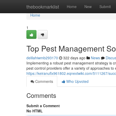
Home
thebookmarklist
Home
New
Submit
Home
1
Top Pest Management Sol
delilahiwmb293170
322 days ago
News
Discu
Implementing a robust pest management strategy is cru
pest control providers offer a variety of approaches to 
https://keiranuflx961802.eqnextwiki.com/5111267/su
Comments
Who Upvoted
Comments
Submit a Comment
No HTML