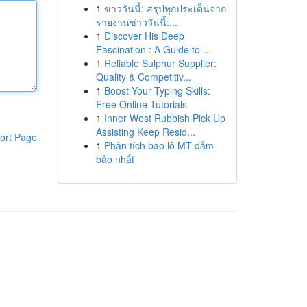
1
ข่าววันนี้: สรุปทุกประเด็นจาก
รายงานข่าววันนี้:...
1
Discover His Deep
Fascination : A Guide to ...
1
Reliable Sulphur Supplier:
Quality & Competitiv...
1
Boost Your Typing Skills:
Free Online Tutorials
1
Inner West Rubbish Pick Up
Assisting Keep Resid...
ort Page
1
Phân tích bao lô MT đảm
bảo nhất