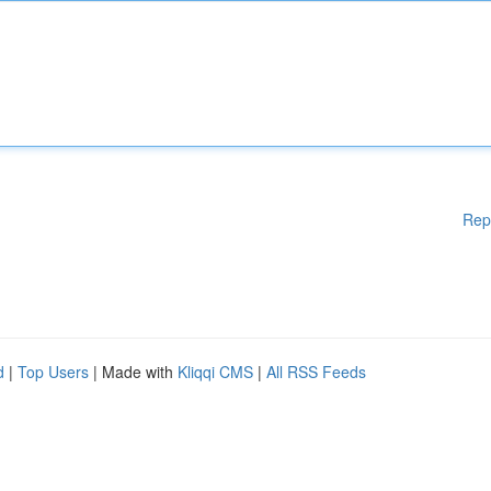
Rep
d
|
Top Users
| Made with
Kliqqi CMS
|
All RSS Feeds