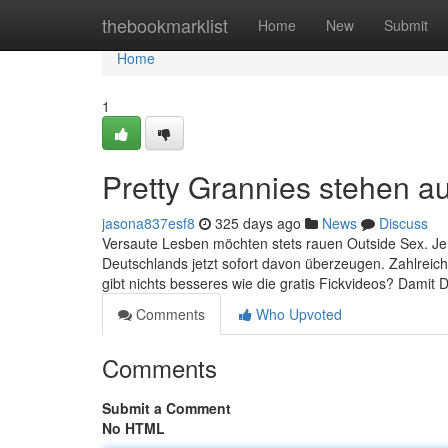
Home
thebookmarklist
Home
New
Submit
Home
1
Pretty Grannies stehen a
jasona837esf8
325 days ago
News
Discuss
Versaute Lesben möchten stets rauen Outside Sex. Jem
Deutschlands jetzt sofort davon überzeugen. Zahlreiche
gibt nichts besseres wie die gratis Fickvideos? Damit D
Comments
Who Upvoted
Comments
Submit a Comment
No HTML