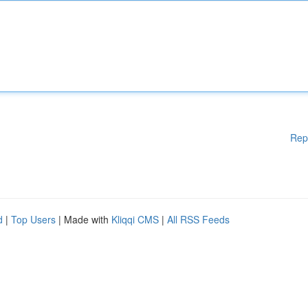
Rep
d
|
Top Users
| Made with
Kliqqi CMS
|
All RSS Feeds