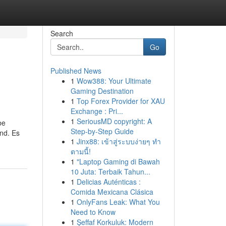
Search
Go
Published News
1
Wow388: Your Ultimate
Gaming Destination
1
Top Forex Provider for XAU
Exchange : Pri...
1
SeriousMD copyright: A
be
Step-by-Step Guide
ind. Es
1
Jinx88: เข้าสู่ระบบง่ายๆ ทำ
ตามนี้!
1
"Laptop Gaming di Bawah
10 Juta: Terbaik Tahun...
1
Delicias Auténticas :
Comida Mexicana Clásica
1
OnlyFans Leak: What You
Need to Know
1
Şeffaf Korkuluk: Modern