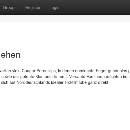
Groups
Register
Login
gehen
warten viele Cougar Pornoclips, in denen dominante Feger gnadenlos 
ne, sowie der potente Klempner kommt. Versaute Exotinnen möchten im
 sich auf Norddeutschlands idealer Fickfilmtube ganz direkt