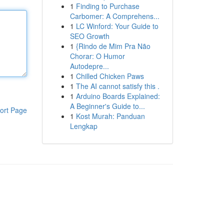
1
Finding to Purchase
Carbomer: A Comprehens...
1
LC Winford: Your Guide to
SEO Growth
1
{Rindo de Mim Pra Não
Chorar: O Humor
Autodepre...
1
Chilled Chicken Paws
1
The AI cannot satisfy this .
1
Arduino Boards Explained:
A Beginner's Guide to...
ort Page
1
Kost Murah: Panduan
Lengkap