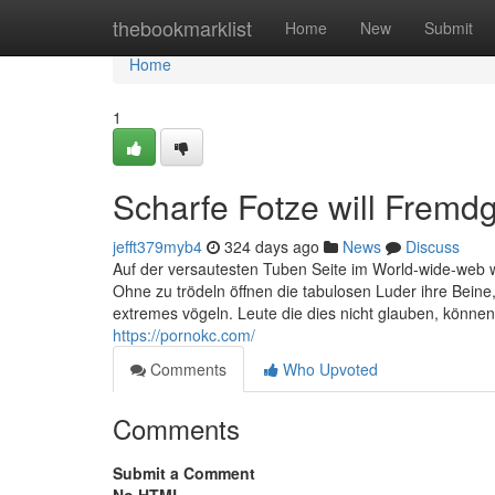
Home
thebookmarklist
Home
New
Submit
Home
1
Scharfe Fotze will Fremd
jefft379myb4
324 days ago
News
Discuss
Auf der versautesten Tuben Seite im World-wide-web 
Ohne zu trödeln öffnen die tabulosen Luder ihre Bei
extremes vögeln. Leute die dies nicht glauben, können
https://pornokc.com/
Comments
Who Upvoted
Comments
Submit a Comment