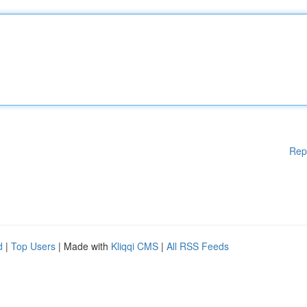
Rep
d
|
Top Users
| Made with
Kliqqi CMS
|
All RSS Feeds