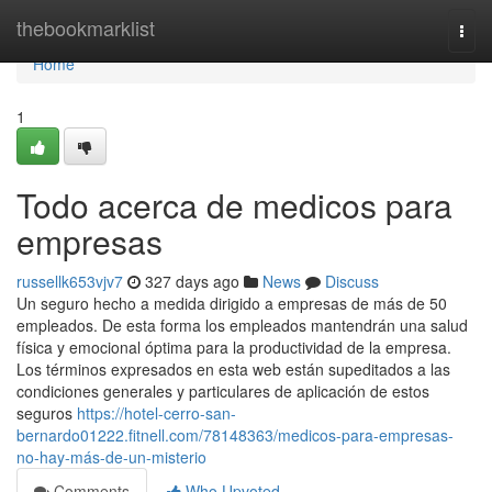
Home
thebookmarklist
Togg
navi
Home
1
Todo acerca de medicos para
empresas
russellk653vjv7
327 days ago
News
Discuss
Un seguro hecho a medida dirigido a empresas de más de 50
empleados. De esta forma los empleados mantendrán una salud
física y emocional óptima para la productividad de la empresa.
Los términos expresados en esta web están supeditados a las
condiciones generales y particulares de aplicación de estos
seguros
https://hotel-cerro-san-
bernardo01222.fitnell.com/78148363/medicos-para-empresas-
no-hay-más-de-un-misterio
Comments
Who Upvoted