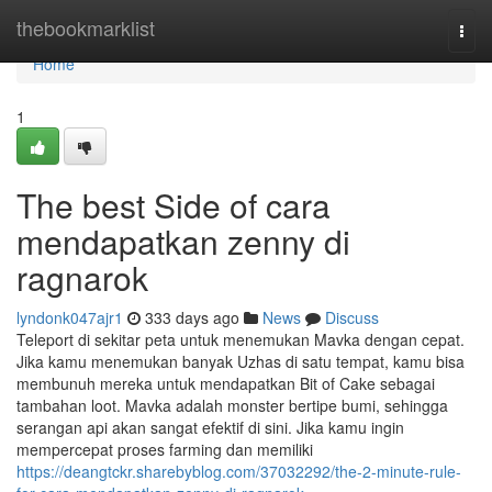
Home
thebookmarklist
Togg
navi
Home
1
The best Side of cara
mendapatkan zenny di
ragnarok
lyndonk047ajr1
333 days ago
News
Discuss
Teleport di sekitar peta untuk menemukan Mavka dengan cepat.
Jika kamu menemukan banyak Uzhas di satu tempat, kamu bisa
membunuh mereka untuk mendapatkan Bit of Cake sebagai
tambahan loot. Mavka adalah monster bertipe bumi, sehingga
serangan api akan sangat efektif di sini. Jika kamu ingin
mempercepat proses farming dan memiliki
https://deangtckr.sharebyblog.com/37032292/the-2-minute-rule-