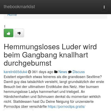
Home
thebookmarklist
Togg
navi
Home
1
Hemmungsloses Luder wird
beim Gangbang knallhart
durchgebumst
kareln665duk4
361 days ago
News
Discuss
Existiert eigentlich etwas feineres als die grandiosen Sexfilme?
Damit guy das tatsächlich versteht, langt grundsätzlich der erste
Besuch bei der ultimativen Erotiktube des Netz. Hier bumsen
hemmungslose Ladys hammerhart und triebgeil. An
Händchenhalten und Schmusen denkst du momentan wirklich
nicht. Stattdessen hast Du Deine Neigung für unzensierte
Pornoclips über verschärfte
https://pornoclips.gratis/