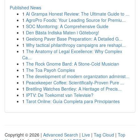
Published News
1
AI Grampa Honest Review: The Ultimate Guide to ...
1
AgroPro Foods: Your Leading Source for Premiu...
1
SOC Monitoring: A Comprehensive Guide
1
Den Bästa Indiska Maten i Göteborg!
1
Geelong Paver Base Preparation: A Detailed G...
1
Why tactical philanthropy campaigns are reshapi...
1
The Anatomy of Legal Excellence: Why Complex
Ca...
1
The Rock Gnome Bard: A Stone-Cold Musician
1
The Toa Payoh Complex
1
The development of modern organization administ...
1
Peacekeeper Coffee: Scientifically-Proven Pure ...
1
Breitling Watches Bentley: A Heritage of Precis...
1
IPTV: De Toekomst van Televisie?
1
Tarot Online: Guía Completa para Principiantes
Copyright © 2026 |
Advanced Search
|
Live
|
Tag Cloud
|
Top