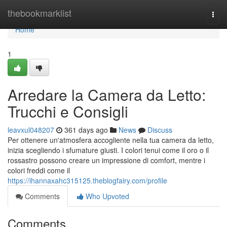
Home
thebookmarklist
Togg
navi
Home
1
Arredare la Camera da Letto:
Trucchi e Consigli
leavxul048207
361 days ago
News
Discuss
Per ottenere un'atmosfera accogliente nella tua camera da letto,
inizia scegliendo i sfumature giusti. I colori tenui come il oro o il
rossastro possono creare un impressione di comfort, mentre i
colori freddi come il
https://ihannaxahc315125.theblogfairy.com/profile
Comments
Who Upvoted
Comments