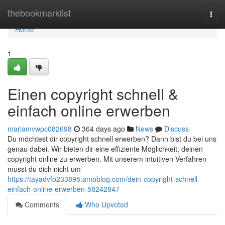
Home
thebookmarklist
Togg
navi
Home
1
Einen copyright schnell &
einfach online erwerben
mariamvwpc082698
364 days ago
News
Discuss
Du möchtest dir copyright schnell erwerben? Dann bist du bei uns
genau dabei. Wir bieten dir eine effiziente Möglichkeit, deinen
copyright online zu erwerben. Mit unserem intuitiven Verfahren
musst du dich nicht um
https://tayadvfo233895.amoblog.com/dein-copyright-schnell-
einfach-online-erwerben-58242847
Comments
Who Upvoted