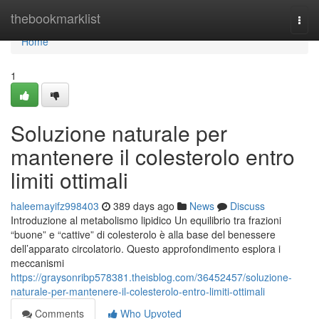
Home
thebookmarklist
Togg
navi
Home
1
Soluzione naturale per
mantenere il colesterolo entro
limiti ottimali
haleemayifz998403
389 days ago
News
Discuss
Introduzione al metabolismo lipidico Un equilibrio tra frazioni
“buone” e “cattive” di colesterolo è alla base del benessere
dell’apparato circolatorio. Questo approfondimento esplora i
meccanismi
https://graysonribp578381.theisblog.com/36452457/soluzione-
naturale-per-mantenere-il-colesterolo-entro-limiti-ottimali
Comments
Who Upvoted