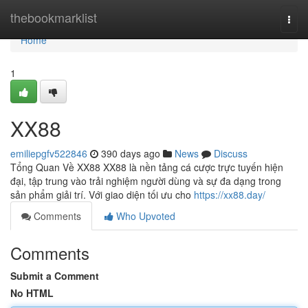
Home
thebookmarklist
Togg
navi
Home
1
XX88
emiliepgfv522846
390 days ago
News
Discuss
Tổng Quan Về XX88 XX88 là nền tảng cá cược trực tuyến hiện
đại, tập trung vào trải nghiệm người dùng và sự đa dạng trong
sản phẩm giải trí. Với giao diện tối ưu cho
https://xx88.day/
Comments
Who Upvoted
Comments
Submit a Comment
No HTML