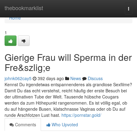
Home
thebookmarklist
Togg
navi
Home
1
Gierige Frau will Sperma in der
Fre&szlig;e
johnk062cay5
392 days ago
News
Discuss
Kennst Du irgendetwas entspannenderes als grandiose Sexfilme?
Damit Du das echt verstehst, reicht häufig der erste Besuch bei
der ultimativen Tube der Welt. Tausende hübsche Cougars
werden da zum Höhepunkt rangenommen. Es ist völlig egal, ob
du auf hängende Busen, klatschnasse Vaginas oder ob Du auf
runde Arschfotzen Lust hast.
https://pornstar.gold/
Comments
Who Upvoted