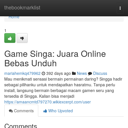
Home
thebookmarklist
Togg
navi
Home
1
Game Singa: Juara Online
Bebas Unduh
mariahemkq479962
392 days ago
News
Discuss
Mau menikmati sensasi bermain permainan daring? Singga hadir
sebagai pilihanku untuk mendapatkan hasratmu. Tanpa perlu
install, langsung bermain berbagai macam gamen seru yang
tersedia di Singga. Kalian bisa menjadi
https://amaancmtd797270.wikiexcerpt.com/user
Comments
Who Upvoted
Comments