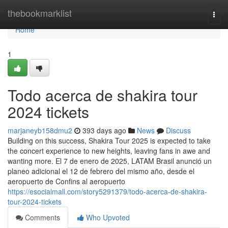
Home
thebookmarklist
Togg
navi
Home
1
Todo acerca de shakira tour
2024 tickets
marjaneyb158dmu2
393 days ago
News
Discuss
Building on this success, Shakira Tour 2025 is expected to take
the concert experience to new heights, leaving fans in awe and
wanting more. El 7 de enero de 2025, LATAM Brasil anunció un
planeo adicional el 12 de febrero del mismo año, desde el
aeropuerto de Confins al aeropuerto
https://esocialmall.com/story5291379/todo-acerca-de-shakira-
tour-2024-tickets
Comments
Who Upvoted