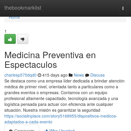
Home
thebookmarklist
Togg
navi
Home
1
Medicina Preventiva en
Espectaculos
charlesp575dqd0
415 days ago
News
Discuss
Se destaca como una empresa líder dedicada a brindar atención
médica de primer nivel, orientada tanto a particulares como a
grandes eventos o empresas. Contamos con un equipo
profesional altamente capacitado, tecnología avanzada y una
logística pensada para actuar con eficiencia ante cualquier
situación. Nuestra misión es garantizar la seguridad
https://socialinplace.com/story5168955/dispositivos-medicos-
adaptados-a-cada-evento
Comments
Who Upvoted