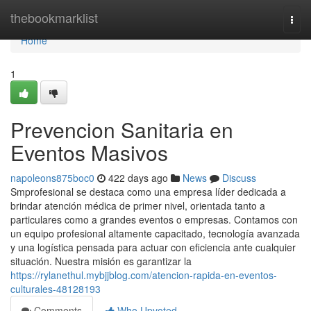
Home
thebookmarklist
Togg
navi
Home
1
Prevencion Sanitaria en
Eventos Masivos
napoleons875boc0
422 days ago
News
Discuss
Smprofesional se destaca como una empresa líder dedicada a
brindar atención médica de primer nivel, orientada tanto a
particulares como a grandes eventos o empresas. Contamos con
un equipo profesional altamente capacitado, tecnología avanzada
y una logística pensada para actuar con eficiencia ante cualquier
situación. Nuestra misión es garantizar la
https://rylanethul.mybjjblog.com/atencion-rapida-en-eventos-
culturales-48128193
Comments
Who Upvoted