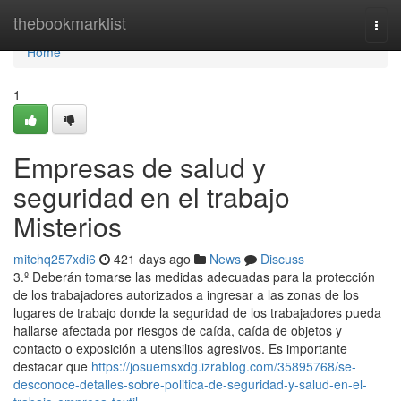
Home
thebookmarklist
Togg
navi
Home
1
Empresas de salud y
seguridad en el trabajo
Misterios
mitchq257xdi6
421 days ago
News
Discuss
3.º Deberán tomarse las medidas adecuadas para la protección
de los trabajadores autorizados a ingresar a las zonas de los
lugares de trabajo donde la seguridad de los trabajadores pueda
hallarse afectada por riesgos de caída, caída de objetos y
contacto o exposición a utensilios agresivos. Es importante
destacar que
https://josuemsxdg.izrablog.com/35895768/se-
desconoce-detalles-sobre-politica-de-seguridad-y-salud-en-el-