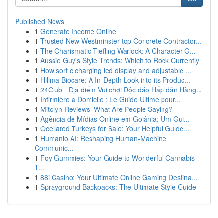
Published News
1
Generate Income Online
1
Trusted New Westminster top Concrete Contractor...
1
The Charismatic Tiefling Warlock: A Character G...
1
Aussie Guy's Style Trends: Which to Rock Currently
1
How sort c charging led display and adjustable ...
1
Hillma Biocare: A In-Depth Look into its Produc...
1
24Club - Địa điểm Vui chơi Độc đáo Hấp dẫn Hàng...
1
Infirmière à Domicile : Le Guide Ultime pour...
1
Mitolyn Reviews: What Are People Saying?
1
Agência de Mídias Online em Goiânia: Um Gui...
1
Ocellated Turkeys for Sale: Your Helpful Guide...
1
Humanio AI: Reshaping Human-Machine
Communic...
1
Foy Gummies: Your Guide to Wonderful Cannabis
T...
1
88i Casino: Your Ultimate Online Gaming Destina...
1
Sprayground Backpacks: The Ultimate Style Guide