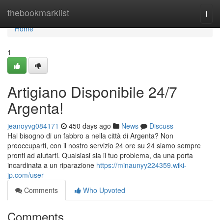
Home
thebookmarklist
Togg
navi
Home
1
Artigiano Disponibile 24/7
Argenta!
jeanoyvg084171
450 days ago
News
Discuss
Hai bisogno di un fabbro a nella città di Argenta? Non
preoccuparti, con il nostro servizio 24 ore su 24 siamo sempre
pronti ad aiutarti. Qualsiasi sia il tuo problema, da una porta
incardinata a un riparazione
https://minaunyy224359.wiki-
jp.com/user
Comments
Who Upvoted
Comments