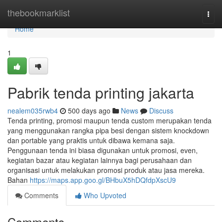
Home
thebookmarklist
Togg
navi
Home
1
Pabrik tenda printing jakarta
nealem035rwb4
500 days ago
News
Discuss
Tenda printing, promosi maupun tenda custom merupakan tenda
yang menggunakan rangka pipa besi dengan sistem knockdown
dan portable yang praktis untuk dibawa kemana saja.
Penggunaan tenda ini biasa digunakan untuk promosi, even,
kegiatan bazar atau kegiatan lainnya bagi perusahaan dan
organisasi untuk melakukan promosi produk atau jasa mereka.
Bahan
https://maps.app.goo.gl/BHbuX5hDQfdpXscU9
Comments
Who Upvoted
Comments