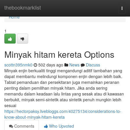
Home
thebookmarklist
Togg
navi
Home
1
Minyak hitam kereta Options
scottn395nmk0
502 days ago
News
Discuss
Minyak enjin berkualiti tinggi mengandungi aditif tambahan yang
dapat membantu melindungi komponen enjin dengan lebih baik.
Tabiat pemanduan dan persekitaran juga memainkan peranan
penting dalam pemilihan minyak hitam. Jika anda sering
memandu dalam keadaan lalu lintas yang sesak atau di kawasan
berbukit, minyak semi-sintetik atau sintetik penuh mungkin lebih
sesuai
https://hectorpaksy.livebloggs.com/40275134/considerations-to-
know-about-minyak-hitam-kereta
Comments
Who Upvoted