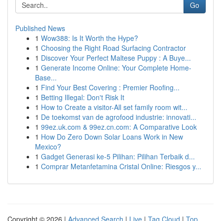
Go
Published News
1
Wow388: Is It Worth the Hype?
1
Choosing the Right Road Surfacing Contractor
1
Discover Your Perfect Maltese Puppy : A Buye...
1
Generate Income Online: Your Complete Home-
Base...
1
Find Your Best Covering : Premier Roofing...
1
Betting Illegal: Don't Risk It
1
How to Create a visitor-All set family room wit...
1
De toekomst van de agrofood industrie: innovati...
1
99ez.uk.com & 99ez.cn.com: A Comparative Look
1
How Do Zero Down Solar Loans Work in New
Mexico?
1
Gadget Generasi ke-5 Pilihan: Pilihan Terbaik d...
1
Comprar Metanfetamina Cristal Online: Riesgos y...
Copyright © 2026 |
Advanced Search
|
Live
|
Tag Cloud
|
Top