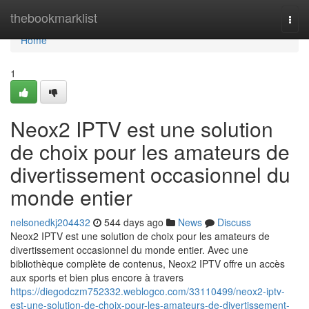
Home
thebookmarklist
Togg
navi
Home
1
Neox2 IPTV est une solution
de choix pour les amateurs de
divertissement occasionnel du
monde entier
nelsonedkj204432
544 days ago
News
Discuss
Neox2 IPTV est une solution de choix pour les amateurs de
divertissement occasionnel du monde entier. Avec une
bibliothèque complète de contenus, Neox2 IPTV offre un accès
aux sports et bien plus encore à travers
https://diegodczm752332.weblogco.com/33110499/neox2-iptv-
est-une-solution-de-choix-pour-les-amateurs-de-divertissement-