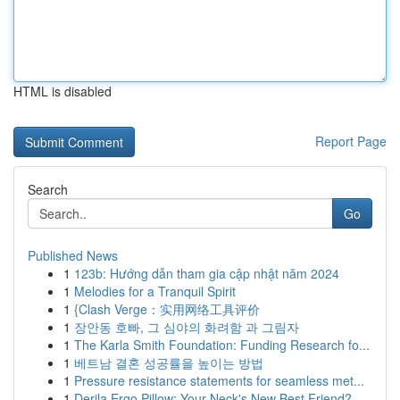
HTML is disabled
Report Page
Search
Go
Published News
1
123b: Hướng dẫn tham gia cập nhật năm 2024
1
Melodies for a Tranquil Spirit
1
{Clash Verge：实用网络工具评价
1
장안동 호빠, 그 심야의 화려함 과 그림자
1
The Karla Smith Foundation: Funding Research fo...
1
베트남 결혼 성공률을 높이는 방법
1
Pressure resistance statements for seamless met...
1
Derila Ergo Pillow: Your Neck's New Best Friend?