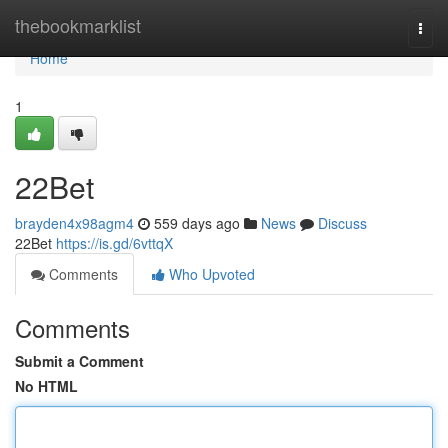
Home
thebookmarklist
Togg
navi
Home
1
22Bet
brayden4x98agm4
559 days ago
News
Discuss
22Bet
https://is.gd/6vttqX
Comments
Who Upvoted
Comments
Submit a Comment
No HTML