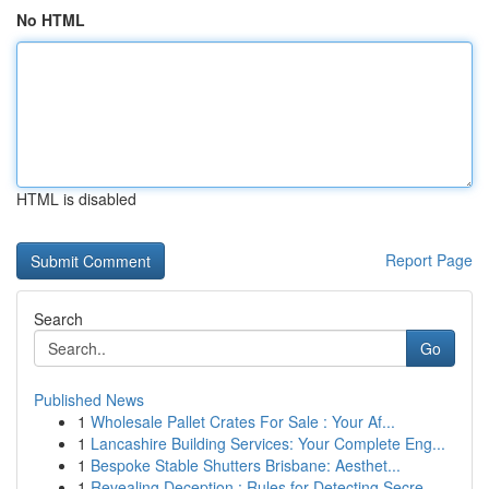
No HTML
HTML is disabled
Report Page
Search
Go
Published News
1
Wholesale Pallet Crates For Sale : Your Af...
1
Lancashire Building Services: Your Complete Eng...
1
Bespoke Stable Shutters Brisbane: Aesthet...
1
Revealing Deception : Rules for Detecting Secre...