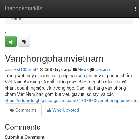
Home
thebookmarklist
To
na
Home
1
Vanphongphamvietnam
charlest135mml7
569 days ago
News
Discuss
Trang web này chuyên cung cấp các sản phẩm văn phòng phẩm
Việt Nam đa dạng và chất lượng cao, đáp ứng nhu cầu của cá
nhân, doanh nghiệp, và trường học. Các mặt hàng văn phòng
phẩm Việt Nam bao gồm bút viết, giấy in, sổ tay, và các
https://eduardofghig.bloggazzo.com/31637870/vanphongphamviet
Comments
Who Upvoted
Comments
Submit a Comment