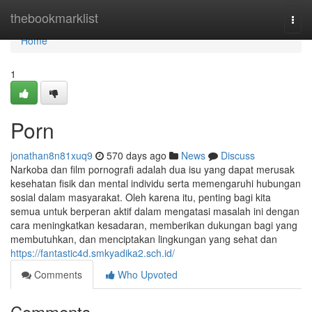
Home
thebookmarklist
Togg
navi
Home
1
Porn
jonathan8n81xuq9
570 days ago
News
Discuss
Narkoba dan film pornografi adalah dua isu yang dapat merusak
kesehatan fisik dan mental individu serta memengaruhi hubungan
sosial dalam masyarakat. Oleh karena itu, penting bagi kita
semua untuk berperan aktif dalam mengatasi masalah ini dengan
cara meningkatkan kesadaran, memberikan dukungan bagi yang
membutuhkan, dan menciptakan lingkungan yang sehat dan
https://fantastic4d.smkyadika2.sch.id/
Comments
Who Upvoted
Comments