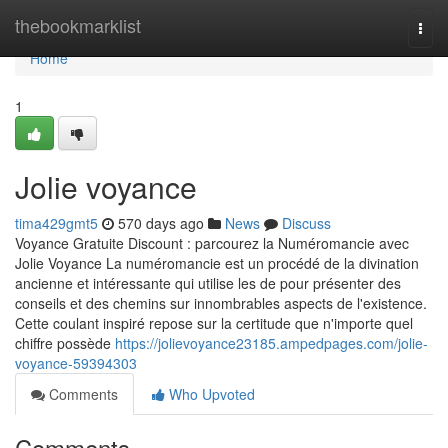
Home
thebookmarklist
Togg
navi
Home
1
Jolie voyance
tima429gmt5
570 days ago
News
Discuss
Voyance Gratuite Discount : parcourez la Numéromancie avec
Jolie Voyance La numéromancie est un procédé de la divination
ancienne et intéressante qui utilise les de pour présenter des
conseils et des chemins sur innombrables aspects de l'existence.
Cette coulant inspiré repose sur la certitude que n'importe quel
chiffre possède
https://jolievoyance23185.ampedpages.com/jolie-
voyance-59394303
Comments
Who Upvoted
Comments