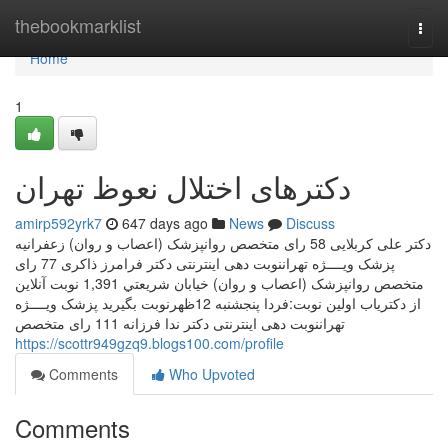
Home
thebookmarklist
Togg
navi
Home
1
دکترهای اختلال نعوظ تهران
amirp592yrk7
647 days ago
News
Discuss
دکتر علی کربلایی 58 رای متخصص روانپزشک (اعصاب و روان) زعفرانيه
پزشک ویــــژه تهراننوبت دهی اینترنتی دکتر فرامرز ذاکری 77 رای
متخصص روانپزشک (اعصاب و روان) خيابان شريعتي 1,391 نوبت آنلاین
از دکتریاب اولین نوبت:فردا پنجشنبه 12ظهرنوبت بگیرید پزشک ویــــژه
تهراننوبت دهی اینترنتی دکتر ندا فرزانه 111 رای متخصص
https://scottr949gzq9.blogs100.com/profile
Comments
Who Upvoted
Comments