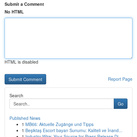
Submit a Comment
No HTML
HTML is disabled
Report Page
Search
Go
Published News
1
MB66: Aktuelle Zugänge und Tipps
1
Beşiktaş Escort bayan Sunumu: Kaliteli ve İnand...
1
Industry Wire: Your Source for Press Release Di...