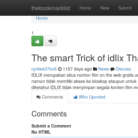
Home
thebookmarklist
Home
New
Submit
Home
1
The smart Trick of idlix T
cyrilw437lvr6
1157 days ago
News
Discuss
IDLIX merupakan situs nonton film on the web gratis u
namun tidak memiliki akses ke bioskop ataupun untuk
diketahui IDLIX tidak menyimpan segala konten film-mo
Comments
Who Upvoted
Comments
Submit a Comment
No HTML