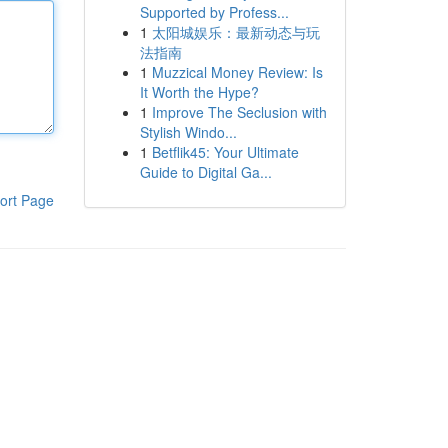
Supported by Profess...
1
太阳城娱乐：最新动态与玩
法指南
1
Muzzical Money Review: Is
It Worth the Hype?
1
Improve The Seclusion with
Stylish Windo...
1
Betflik45: Your Ultimate
Guide to Digital Ga...
ort Page