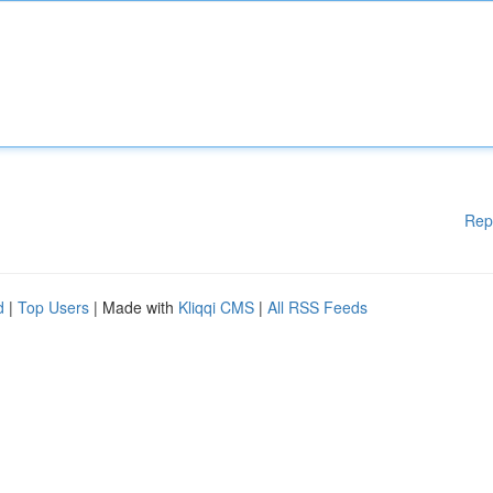
Rep
d
|
Top Users
| Made with
Kliqqi CMS
|
All RSS Feeds