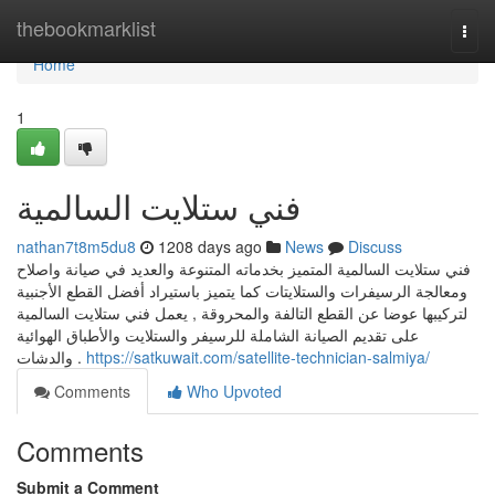
Home
thebookmarklist
Togg
navi
Home
1
فني ستلايت السالمية
nathan7t8m5du8
1208 days ago
News
Discuss
فني ستلايت السالمية المتميز بخدماته المتنوعة والعديد في صيانة واصلاح
ومعالجة الرسيفرات والستلايتات كما يتميز باستيراد أفضل القطع الأجنبية
لتركيبها عوضا عن القطع التالفة والمحروقة , يعمل فني ستلايت السالمية
على تقديم الصيانة الشاملة للرسيفر والستلايت والأطباق الهوائية
والدشات .
https://satkuwait.com/satellite-technician-salmiya/
Comments
Who Upvoted
Comments
Submit a Comment