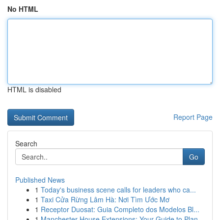
No HTML
HTML is disabled
Report Page
Search
Go
Published News
1
Today's business scene calls for leaders who ca...
1
Taxi Cửa Rừng Lâm Hà: Nơi Tìm Ước Mơ
1
Receptor Duosat: Guia Completo dos Modelos Bl...
1
Manchester House Extensions: Your Guide to Plan...